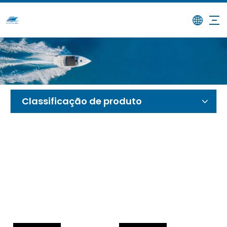
/
/
Catamarã
Lar
Produtos
Classificação de produto