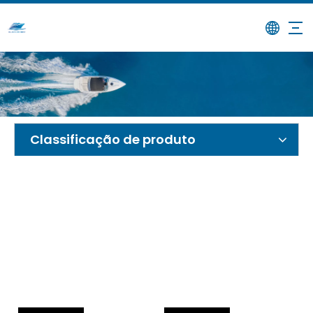
/
/
Barco Personalizado
Lar
Produtos
Classificação de produto