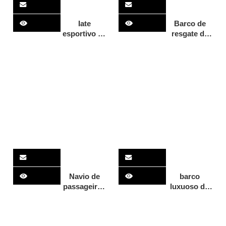
Iate
Barco de
esportivo de
resgate de
barco de
alta
mergulho de
velocidade
lazer para
em alumínio
festa em
de 9m, barco
casa do leme
de combate
fechado de
a incêndio,
9,6 m/35 pés
embarcação
de
desembarque
para venda
Navio de
barco
passageiros
luxuoso do
de 12,6 m,
iate do
navio
passageiro
comercial,
do catamarã