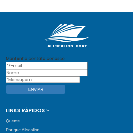
barcaça
carga em
embarcação
mar aberto
de
barco de
desembarque
desembarque
para venda
para venda
Mantenha contato conosco
ENVIAR
LINKS RÁPIDOS
Quente
Por que Allsealion