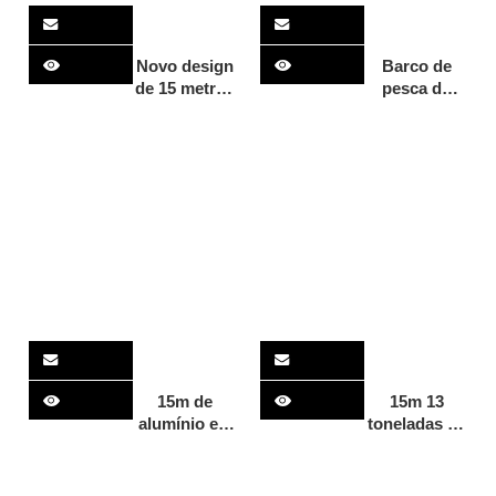
Novo design
Barco de
de 15 metros
pesca de
de alumínio
alumínio
para
para iate de
passageiros,
luxo com
barcos
estilo de
catamarã
vida de 30
com
pés e 9,6 m
assentos
para venda
personalizados,
iate de luxo
para venda
15m de
15m 13
alumínio em
toneladas de
mar aberto
carga de
navio de
alumínio
carga
navio de