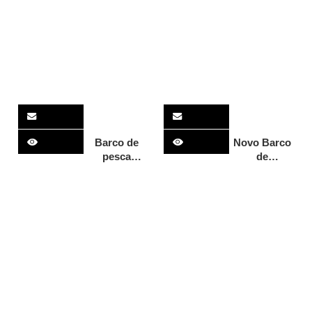
barco de
da pesca
mergulho de
dos iates de
alumínio,
alumínio de
barco
16m com
cruzador
motor
alfandegário
Barco de
Novo Barco
pesca
de
fretado de 50
desembarque
pés, cabine
inferior de
de alumínio,
10m/33 pés,
iate de luxo
barco de
de alumínio
alumínio,
de 15 m para
embarcação
venda
de
desembarque