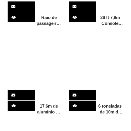
Raio de
26 ft 7,9m
passageiros
Console
de casco
Landing
catamarã de
office para
15m
venda
17,6m de
6 toneladas
alumínio de
de 10m de
alumínio
barco
artesanal de
33 pés para