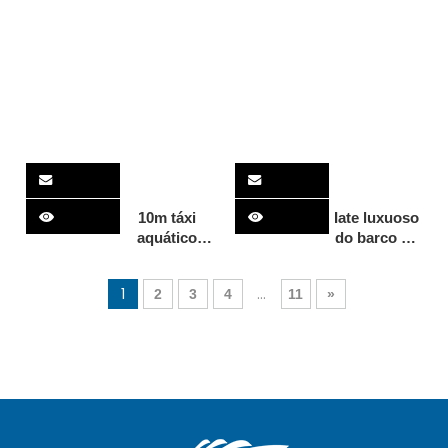
transferência
de veículos
10m táxi
Iate luxuoso
aquático
do barco de
passageiro
vela do
pesca
catamarã do
1
...
2
3
4
11
»
velocidade
iate de
barcos
alumínio da
catamarã
velocidade
barco iate de
do
luxo para o
passageiro
oceano
de 11.6m