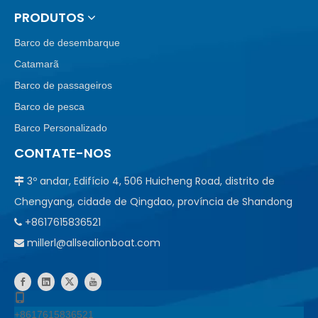
PRODUTOS
Barco de desembarque
Catamarã
Barco de passageiros
Barco de pesca
Barco Personalizado
CONTATE-NOS
3º andar, Edifício 4, 506 Huicheng Road, distrito de

Chengyang, cidade de Qingdao, província de Shandong
+8617615836521

millerl@allsealionboat.com

+8617615836521