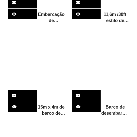
Embarcação
11,6m /38ft
de
estilo de
desembarque
pesca de
de 11 m e 36
estilo de
pés com
alumínio
capacidade
para
de carga de
mergulhar
6 toneladas
no turismo
para
de
transferência
observação
de veículos
de baleias
15m x 4m de
Barco de
barco de
desembarque
passageiros
de
de alumínio
transporte
monohull
de