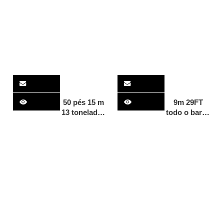
passageiros
de trabalho
de carga de
alumínio de
11 m para
venda
50 pés 15 m
9m 29FT
13 toneladas
todo o barco
de
de trabalho
capacidade
de carga de
de carga de
carga de
alumínio
alumínio
navio de
soldado da
carga em
embarcação
mar aberto
de
barcaça
desembarque
barco de
desembarque