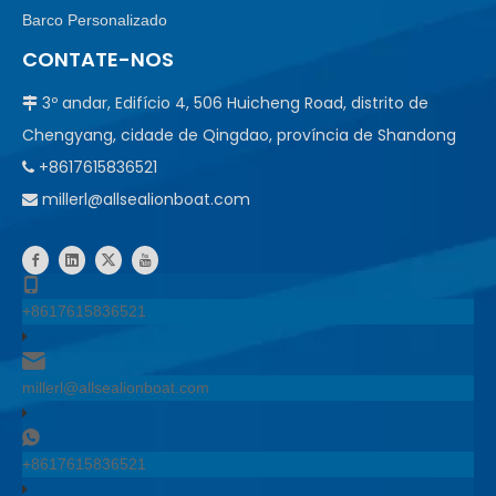
Barco Personalizado
CONTATE-NOS
3º andar, Edifício 4, 506 Huicheng Road, distrito de

Chengyang, cidade de Qingdao, província de Shandong
+8617615836521

millerl@allsealionboat.com

+8617615836521
millerl@allsealionboat.com
+8617615836521