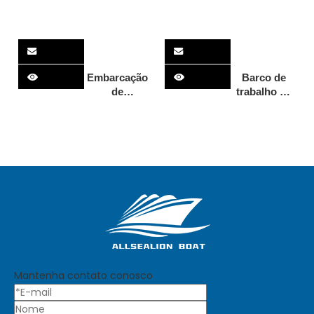
Embarcação
Barco de
de
trabalho de
desembarque
alumínio
de 11 m e 36
para barco
pés com
de
capacidade
desembarque
de carga de
de alumínio
6 toneladas
com fundo
para
plano de 11
transferência
m / 36 pés
de veículos
para venda -
Barco
Allsealion
Mantenha contato conosco