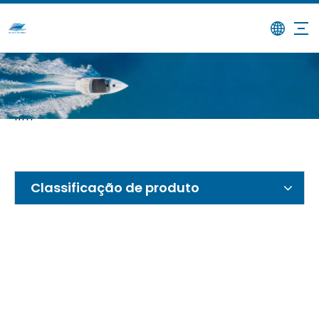
/
/
/
Lar
Produtos
Barco de desembarque
Embarcação de pouso em V rasa com console de
11m
Classificação de produto