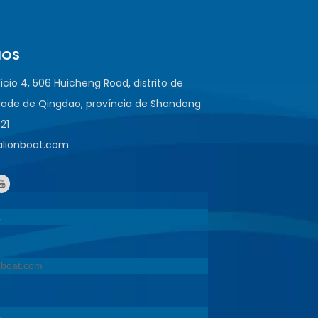
NOS
fício 4, 506 Huicheng Road, distrito de
ade de Qingdao, província de Shandong
521
ealionboat.com
1
onboat.com
1