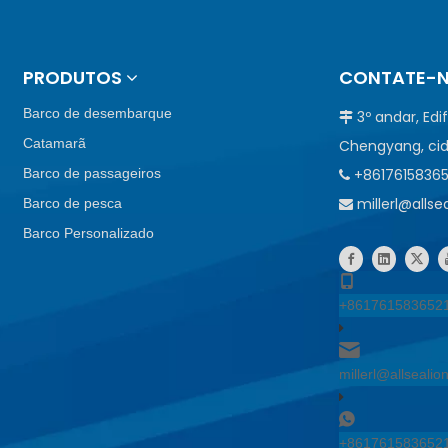
PRODUTOS
CONTATE-
Barco de desembarque
3º andar, Edi

Catamarã
Chengyang, cid
Barco de passageiros
+8617615836

millerl@alls
Barco de pesca

Barco Personalizado
+861761583652
millerl@allseali
+861761583652