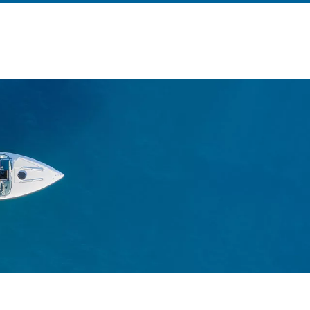
Quente
Produtos
Por que Allsealion
rcação de Desembarque de 6m