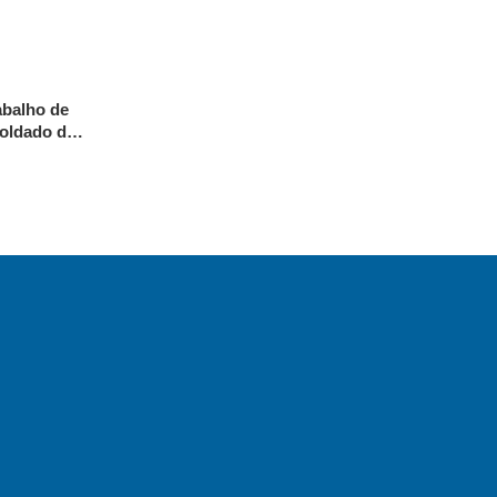
abalho de
soldado da
arque