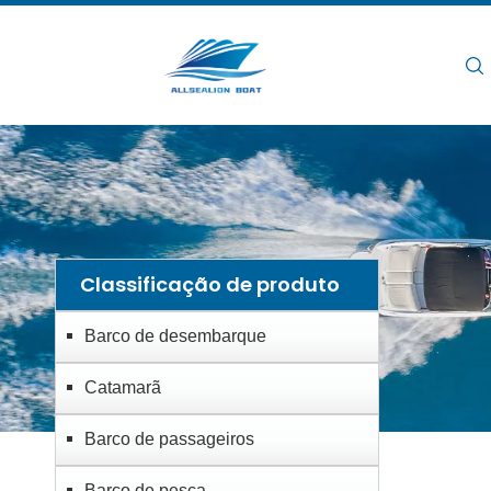
Lar
/
/
/
Emba
Lar
Produtos
Barco de desembarque
Classificação de produto
Barco de desembarque
Catamarã
Barco de passageiros
Barco de pesca