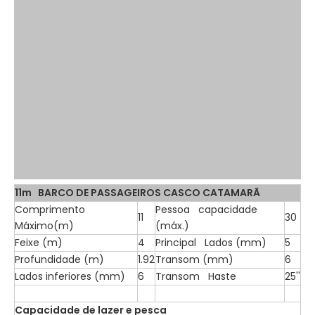
11m BARCO DE PASSAGEIROS CASCO CATAMARÃ
Comprimento
Pessoa capacidade
11
30
Máximo(m)
(máx.)
Feixe (m)
4
Principal Lados (mm)
5
Profundidade (m)
1.92
Transom (mm)
6
Lados inferiores (mm)
6
Transom Haste
25''
Capacidade de lazer e pesca