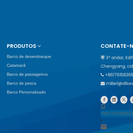
PRODUTOS
CONTATE-
Barco de desembarque
3º andar, Edi

Catamarã
Chengyang, cid
Barco de passageiros
+8617615836

millerl@alls
Barco de pesca

Barco Personalizado
+861761583652