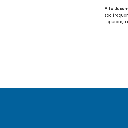
Alto dese
são frequen
segurança 