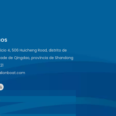
NOS
fício 4, 506 Huicheng Road, distrito de
ade de Qingdao, província de Shandong
521
ealionboat.com
1