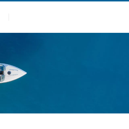
Quente
Produtos
Por que Allsealion