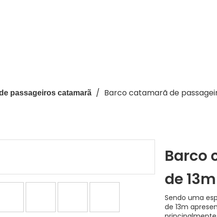
/
Barco catamarã de passagei
de passageiros catamarã
Barco 
de 13
Sendo uma espé
de 13m apresen
principalmente 