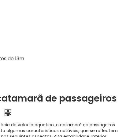
ros de 13m
catamarã de passageiros
m
cie de veículo aquático, o catamarã de passageiros
ta algumas características notáveis, que se reflectem
nos seguintes aspectos: Alta estabilidade, Interior