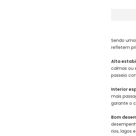
Sendo uma 
refletem pr
Alta estabi
calmas ou 
passeio con
Interior e
mais passa
garante o c
Bom desem
desempenho
rios, lagos