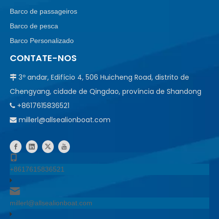
Barco de passageiros
Barco de pesca
Barco Personalizado
CONTATE-NOS
3º andar, Edifício 4, 506 Huicheng Road, distrito de

Chengyang, cidade de Qingdao, província de Shandong
+8617615836521

millerl@allsealionboat.com

+8617615836521
millerl@allsealionboat.com