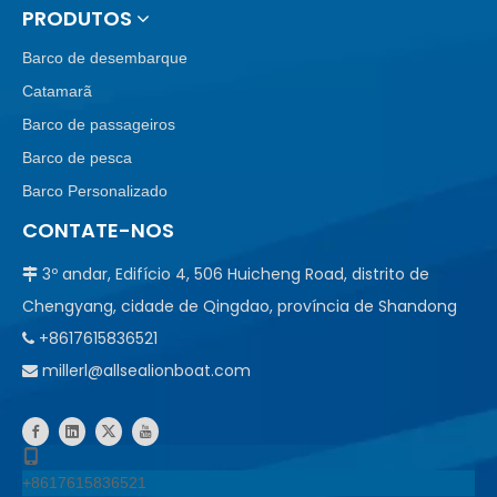
PRODUTOS
Barco de desembarque
Catamarã
Barco de passageiros
Barco de pesca
Barco Personalizado
CONTATE-NOS
3º andar, Edifício 4, 506 Huicheng Road, distrito de

Chengyang, cidade de Qingdao, província de Shandong
+8617615836521

millerl@allsealionboat.com

+8617615836521