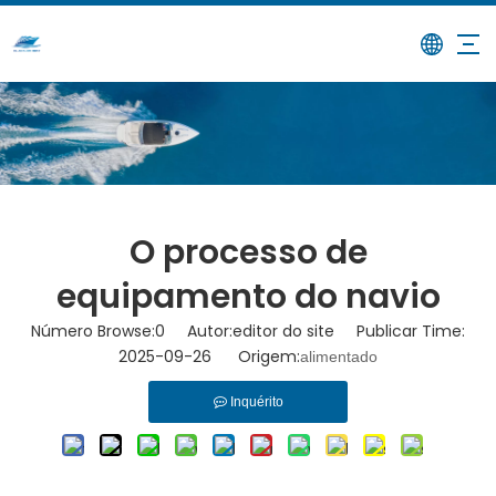
/
/
O processo de equipamento do
Lar
Notícias
navio
O processo de
equipamento do navio
Número Browse:
0
Autor:editor do site Publicar Time:
2025-09-26 Origem:
alimentado
Inquérito