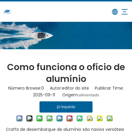
/
/
Como funciona o ofício de
Lar
Notícias
alumínio
Como funciona o ofício de
alumínio
Número Browse:
0
Autor:editor do site Publicar Time:
2025-09-11 Origem:
alimentado
Inquérito
Crafts de desembarque de alumínio são navios versáteis